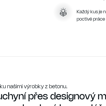
Každý kus je n
poctivé práce 
ku našimi výrobky z betonu.
chyní přes designový mo