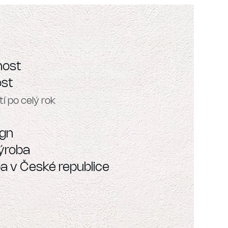
nost
st
ita i v náročných venkovních
ign
ýroba
ba v České republice