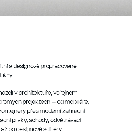
itní a designově propracované
ukty.
ázejí v architektuře, veřejném
ukromých projektech – od mobiliáře,
 kontejnery přes moderní zahradní
adní prvky, schody, odvětrávací
až po designové solitéry.