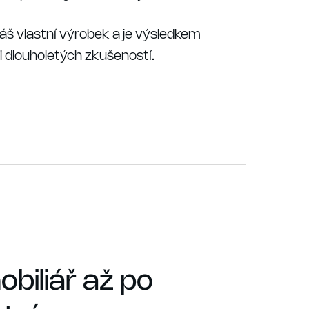
áš vlastní výrobek a je výsledkem
i dlouholetých zkušeností.
biliář až po