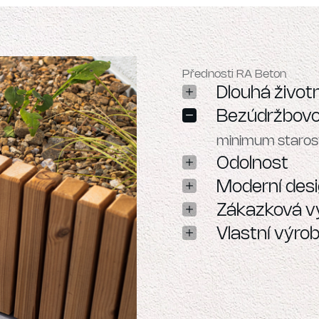
Přednosti RA Beton
Dlouhá život
Bezúdržbovo
Odolnost
pevnost a stabil
podmínkách
Moderní des
Zákazková v
Vlastní výro