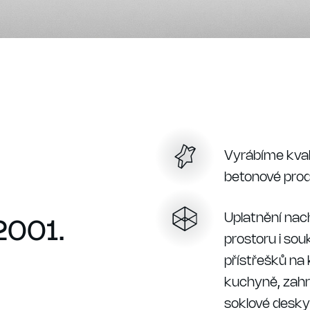
Vyrábíme kval
betonové prod
Uplatnění nach
 2001.
prostoru i so
přístřešků na
kuchyně, zahr
soklové desky 