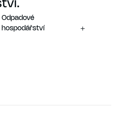
tví.
Odpadové
hospodářství