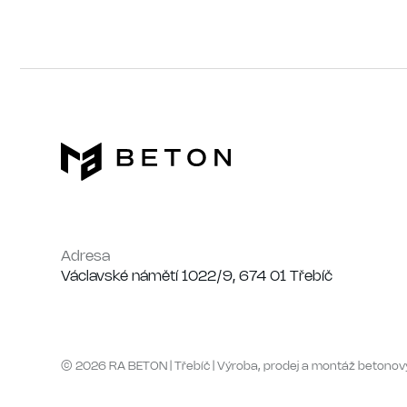
Adresa
Václavské námětí 1022/9, 674 01 Třebíč
© 2026 RA BETON | Třebíč | Výroba, prodej a montáž betonov