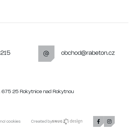
 215
obchod@rabeton.cz
, 675 25 Rokytnice nad Rokytnou
ncí cookies
Created by