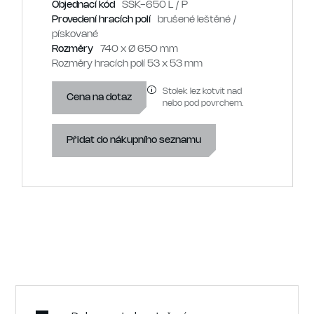
Objednací kód
SSK-650 L / P
Provedení hracích polí
brušené leštěné /
pískované
Rozměry
740 x Ø 650 mm
Rozměry hracích polí 53 x 53 mm
Stolek lez kotvit nad
Cena na dotaz
nebo pod povrchem.
Přidat do nákupního seznamu