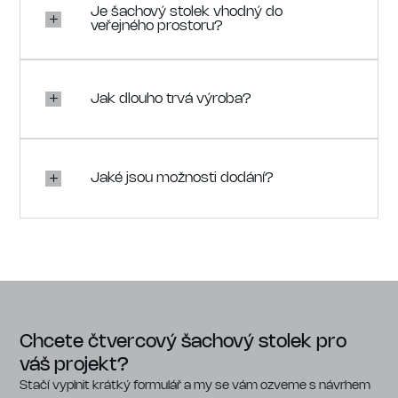
Je šachový stolek vhodný do
veřejného prostoru?
Jak dlouho trvá výroba?
Jaké jsou možnosti dodání?
Chcete čtvercový šachový stolek pro
váš projekt?
Stačí vyplnit krátký formulář a my se vám ozveme s návrhem