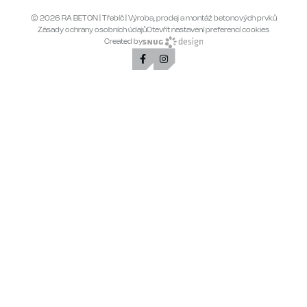
© 2026 RA BETON | Třebíč | Výroba, prodej a montáž betonových prvků
Zásady ochrany osobních údajů
Otevřít nastavení preferencí cookies
Created by