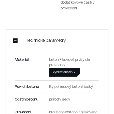
dodat kovové části v
provedení.
Technické parametry
Materiál
beton + kovové prvky dle
provedení
Vybrat odstín
Povrch betonu
litý pohledový beton hladký
Odstín betonu
přírodní šedý
Provedení
broušené leštěné / pískované