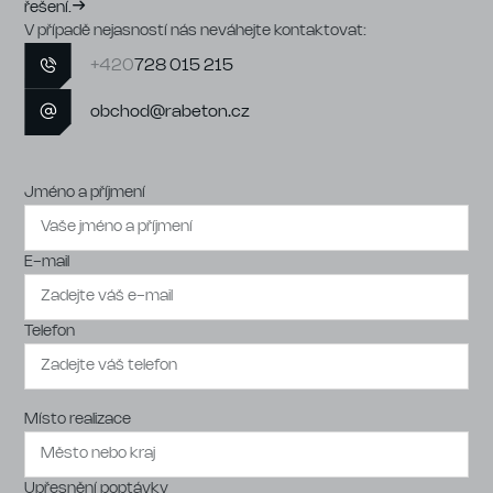
řešení.
V případě nejasností nás neváhejte kontaktovat:
+420
728 015 215
obchod@rabeton.cz
Jméno a příjmení
E-mail
Telefon
Místo realizace
Upřesnění poptávky