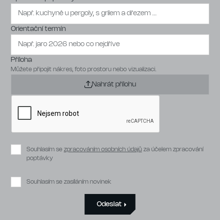
Orientační termín
Příloha
Můžete připojit nákres, foto prostoru nebo vizualizaci.
Nahrát přílohu
Souhlasím se
zpracováním osobních údajů
za účelem zpracování
poptávky
Souhlasím se zasíláním novinek
Odeslat