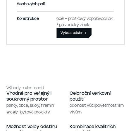
šachových polí
Konstrukce
ocel - práškový vapalovací lak
/ galvanický zinek
Vybrat odstín
Výhody a vlastnosti
Vhodné pro veřejný i
Celoroční venkovní
soukromý prostor
použití
parky, obce, školy, firemní
odolnost vůči povětrnostním
areály i bytové projekty
vlivům
Možnost volby odstínu
Kombinace kvalitních