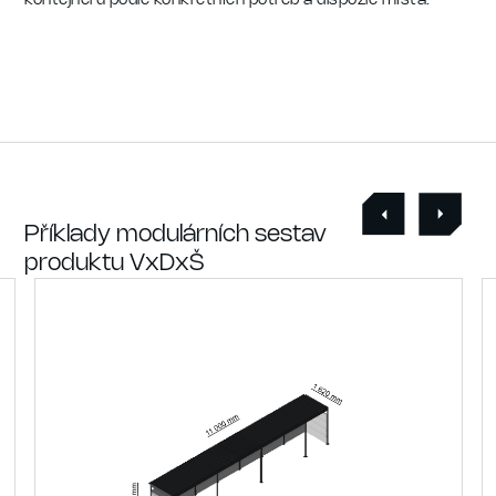
kontejnerů podle konkrétních potřeb a dispozic místa.
Příklady modulárních sestav
produktu VxDxŠ