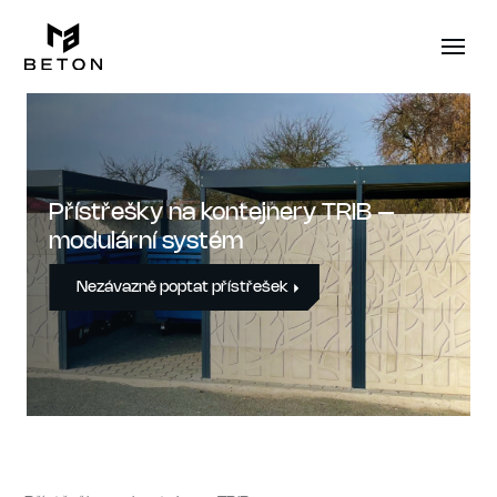
Přístřešky na kontejnery TRIB –
modulární systém
Nezávazně poptat přístřešek