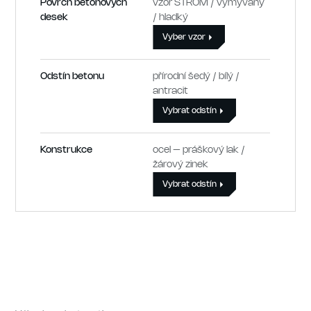
Povrch betonových
vzor STROM / vymývaný
desek
/ hladký
Vyber vzor
Odstín betonu
přírodní šedý / bílý /
antracit
Vybrat odstín
Konstrukce
ocel – práškový lak /
žárový zinek
Vybrat odstín