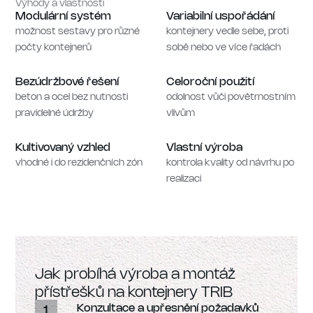
Výhody a vlastnosti
Modulární systém
Variabilní uspořádání
možnost sestavy pro různé
kontejnery vedle sebe, proti
počty kontejnerů
sobě nebo ve více řadách
Bezúdržbové řešení
Celoroční použití
beton a ocel bez nutnosti
odolnost vůči povětrnostním
pravidelné údržby
vlivům
Kultivovaný vzhled
Vlastní výroba
vhodné i do rezidenčních zón
kontrola kvality od návrhu po
realizaci
Jak probíhá výroba a montáž
přístřešků na kontejnery TRIB
Konzultace a upřesnění požadavků