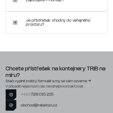
Zajišťujete i montáž?
Je přístřešek vhodný do veřejného
prostoru?
Chcete přístřešek na kontejnery TRIB na
míru?
Stačí vyplnit krátký formulář a my se vám ozveme.
V případě nejasností nás neváhejte kontaktovat:
+420
728 015 215
obchod@rabeton.cz