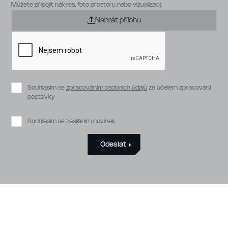
Můžete připojit nákres, foto prostoru nebo vizualizaci.
Nahrát přílohu
Souhlasím se
zpracováním osobních údajů
za účelem zpracování
poptávky
Souhlasím se zasíláním novinek
Odeslat