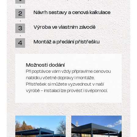
Návrh sestavy a cenová kalkulace
Výroba ve vlastním závodě
Montáž a předání přístřešku
Možnosti dodání
Při poptávce vám vždy připravíme cenovou
nabídku včetně dopravy i montáže.
Přístřešek si můžete vyzvednout v naší
výrobě - instalaci lze provést i svépomocí.