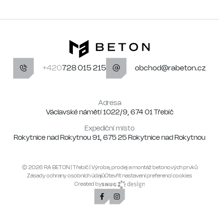
+420
728 015 215
obchod@rabeton.cz
Adresa
Václavské námětí 1022/9, 674 01 Třebíč
Expediční místo
Rokytnice nad Rokytnou 91, 675 25 Rokytnice nad Rokytnou
© 2026 RA BETON | Třebíč | Výroba, prodej a montáž betonových prvků
Zásady ochrany osobních údajů
Otevřít nastavení preferencí cookies
Created by