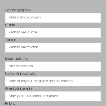
Jméno a příjmení
E-mail
Telefon
Místo realizace
Upřesnění poptávky
Orientační termín
Příloha