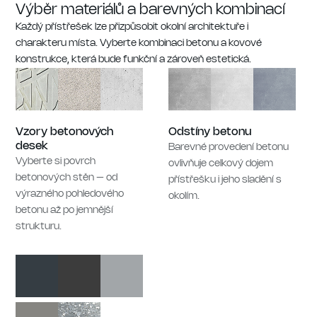
Výběr materiálů a barevných kombinací
Každý přístřešek lze přizpůsobit okolní architektuře i
charakteru místa. Vyberte kombinaci betonu a kovové
konstrukce, která bude funkční a zároveň estetická.
Vzory betonových
Odstíny betonu
desek
Barevné provedení betonu
Vyberte si povrch
ovlivňuje celkový dojem
betonových stěn – od
přístřešku i jeho sladění s
výrazného pohledového
okolím.
betonu až po jemnější
strukturu.