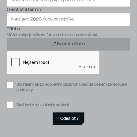
Orientační termín
Příloha
Můžete připojit nákres, foto prostoru nebo vizualizaci.
Nahrát přílohu
Souhlasím se
zpracováním osobních údajů
za účelem zpracování
poptávky
Souhlasím se zasíláním novinek
Odeslat