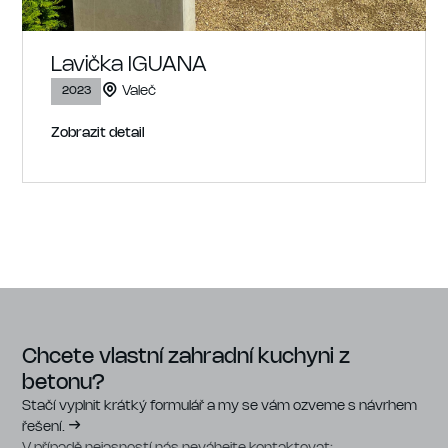
Lavička IGUANA
Valeč
2023
Zobrazit detail
Chcete vlastní zahradní kuchyni z
betonu?
Stačí vyplnit krátký formulář a my se vám ozveme s návrhem
řešení.