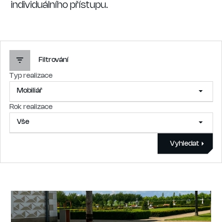
individuálního přístupu.
Filtrování
Typ realizace
Mobiliář
Rok realizace
Vše
Vše
Zahradní kuchyně
Vyhledat
Vše
Mobiliář
2021
Odpadové hospodářství
2022
Schody
2023
Soklové desky