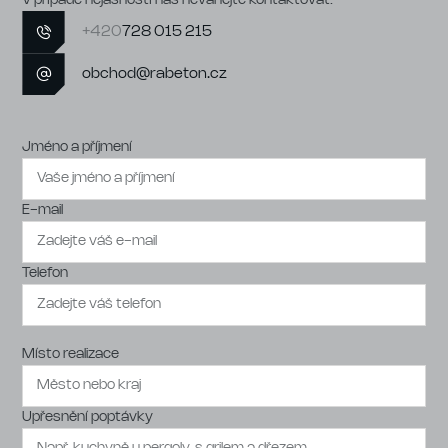
V případě nejasností nás neváhejte kontaktovat:
+420
728 015 215
obchod@rabeton.cz
Jméno a příjmení
E-mail
Telefon
Místo realizace
Upřesnění poptávky