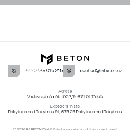
+420
728 015 215
obchod@rabeton.cz
Adresa
Václavské námětí 1022/9, 674 01 Třebíč
Expediční místo
Rokytnice nad Rokytnou 91, 675 25 Rokytnice nad Rokytnou
© 2026 RA BETON | Třebíč | Výroba, prodej a montáž betonových prvků