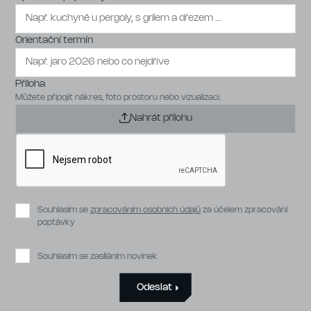
Orientační termín
Příloha
Můžete připojit nákres, foto prostoru nebo vizualizaci.
Nahrát přílohu
Souhlasím se
zpracováním osobních údajů
za účelem zpracování
poptávky
Souhlasím se zasíláním novinek
Odeslat