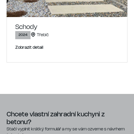
Schody
Třebíč
2024
Zobrazit detail
Chcete vlastní zahradní kuchyni z
betonu?
Stačí vyplnit krátký formulář a my se vám ozveme s návrhem