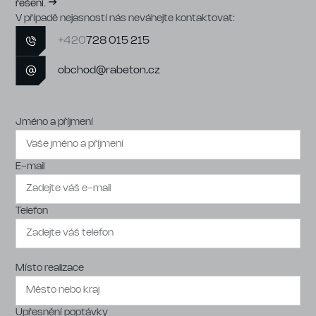
řešení.
V případě nejasností nás neváhejte kontaktovat:
+420
728 015 215
obchod@rabeton.cz
Jméno a příjmení
E-mail
Telefon
Místo realizace
Upřesnění poptávky