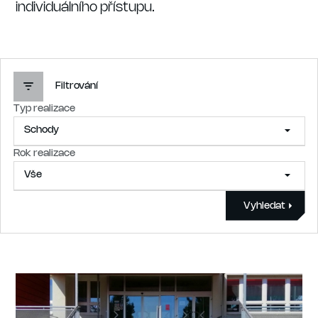
individuálního přístupu.
Filtrování
Typ realizace
Schody
Rok realizace
Vše
Vše
Zahradní kuchyně
Vyhledat
Vše
Mobiliář
2021
Odpadové hospodářství
2022
Schody
2023
Soklové desky